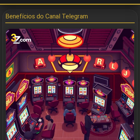
Lottery
Benefícios do Canal Telegram
👤 Conta
Login
Cadastro
Bônus
VIP
🏆 Plataforma
Plataforma