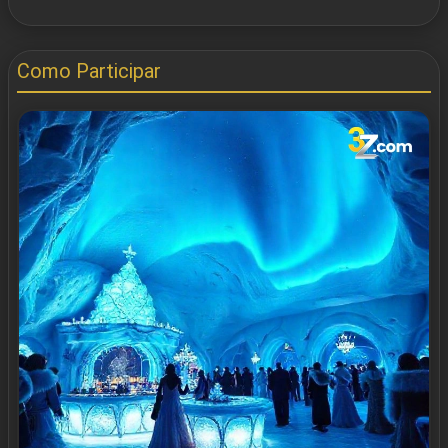
Como Participar