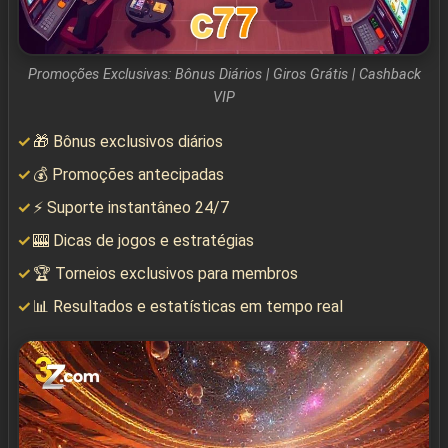
Bet
Promoções Exclusivas: Bônus Diários | Giros Grátis | Cashback
VIP
Win
🎁 Bônus exclusivos diários
APP
💰 Promoções antecipadas
⚡ Suporte instantâneo 24/7
📱 Download
🎰 Dicas de jogos e estratégias
🏆 Torneios exclusivos para membros
APK
📊 Resultados e estatísticas em tempo real
Download
Baixar